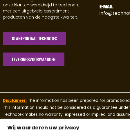
onze klanten wereldwijd te bedienen,
E-MAIL
met een uitgebreid assortiment
info@technot
producten van de hoogste kwaliteit.
KLANTPORTAAL TECHNOTEX
LEVERINGSVOORWAARDEN
Disclaimer:
The information has been prepared for promotional
This information should not be considered as a guarantee unde
Technotex makes no warranty, expressed or implied, and assumes 
usefulness of any information contained herein.
Wij waarderen uw privacy
If information is required, please contact Technotex or your loc