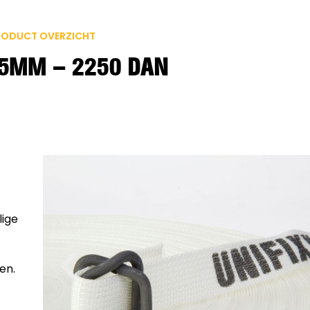
RODUCT OVERZICHT
5MM – 2250 DAN
lige
en.