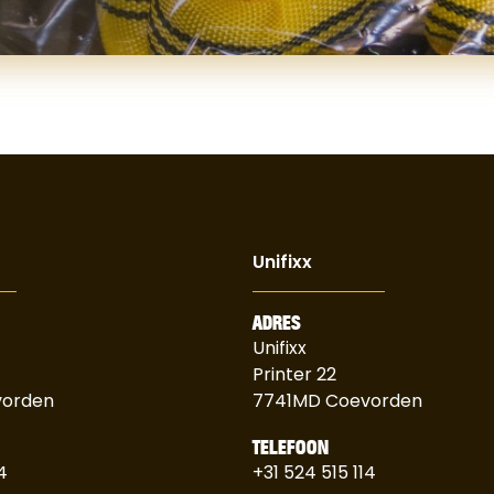
Unifixx
ADRES
Unifixx
Printer 22
vorden
7741MD Coevorden
TELEFOON
4
+31 524 515 114