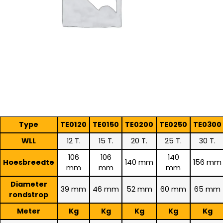
Type
TE0120
TE0150
TE0200
TE0250
TE0300
WLL
12 T.
15 T.
20 T.
25 T.
30 T.
106
106
140
Hoesbreedte
140 mm
156 mm
mm
mm
mm
Diameter
39 mm
46 mm
52 mm
60 mm
65 mm
rondstrop
Meter
Kg
Kg
Kg
Kg
Kg