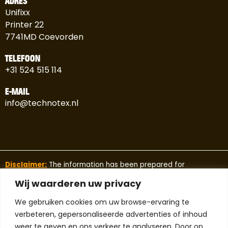
ADRES
Unifixx
Printer 22
7741MD Coevorden
TELEFOON
+31 524 515 114
E-MAIL
info@technotex.nl
Disclaimer:
The information has been prepared for
promotional purposes and should only be used for guidance.
Wij waarderen uw privacy
This information should not be considered as a guarantee
under any circumstances.
We gebruiken cookies om uw browse-ervaring te
Technotex makes no warranty, expressed or implied, and
verbeteren, gepersonaliseerde advertenties of inhoud
assumes no legal liability or responsibility for the accuracy,
weer te geven en ons verkeer te analyseren. Door op