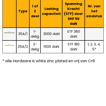
Spanning
1 of
Nr. van
Lashing
Kracht
Type
2
het
capaciteit
(STF) door
deel
eindstuk
SHF 50
daN
1-
STF 360
35A/1
3000 daN
delig
daN
2-
STF 180
1, 2, 3, 4,
35A/2
1500 daN
delig
daN
5*
* alle Hardware is white zinc plated en vrij van Cr6