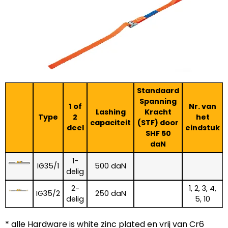
Standaard
Spanning
1 of
Nr. van
Lashing
Kracht
Type
2
het
capaciteit
(STF) door
deel
eindstuk
SHF 50
daN
1-
IG35/1
500 daN
delig
2-
1, 2, 3, 4,
IG35/2
250 daN
delig
5, 10
* alle Hardware is white zinc plated en vrij van Cr6