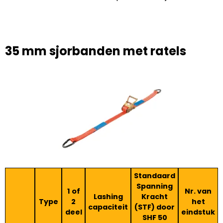
35 mm sjorbanden met ratels
Standaard
Spanning
1 of
Nr. van
Lashing
Kracht
Type
2
het
capaciteit
(STF) door
deel
eindstuk
SHF 50