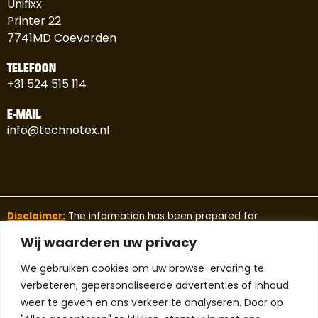
Unifixx
Printer 22
7741MD Coevorden
TELEFOON
+31 524 515 114
E-MAIL
info@technotex.nl
Disclaimer:
The information has been prepared for
promotional purposes and should only be used for guidance.
Wij waarderen uw privacy
This information should not be considered as a guarantee
under any circumstances.
We gebruiken cookies om uw browse-ervaring te
Technotex makes no warranty, expressed or implied, and
verbeteren, gepersonaliseerde advertenties of inhoud
assumes no legal liability or responsibility for the accuracy,
weer te geven en ons verkeer te analyseren. Door op