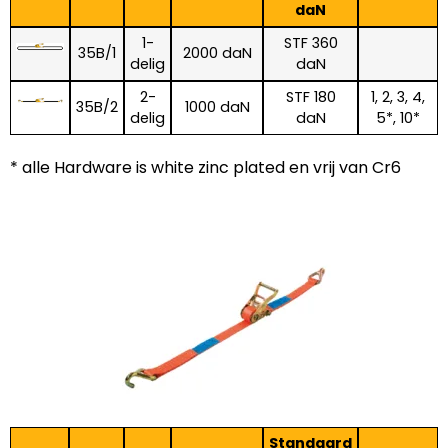
daN
1-
STF 360
35B/1
2000 daN
delig
daN
2-
STF 180
1, 2, 3, 4,
35B/2
1000 daN
delig
daN
5*, 10*
* alle Hardware is white zinc plated en vrij van Cr6
Standaard