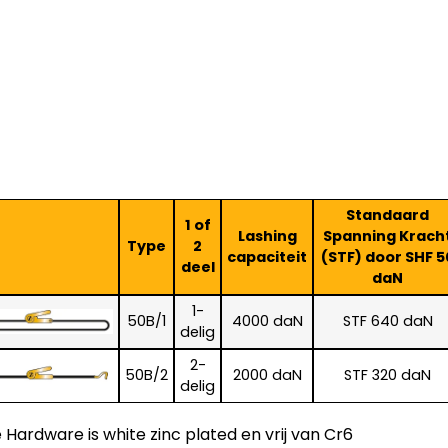
Standaard
1 of
Lashing
Spanning Krach
Type
2
capaciteit
(STF) door SHF 5
deel
daN
1-
50B/1
4000 daN
STF 640 daN
delig
2-
50B/2
2000 daN
STF 320 daN
delig
e Hardware is white zinc plated en vrij van Cr6