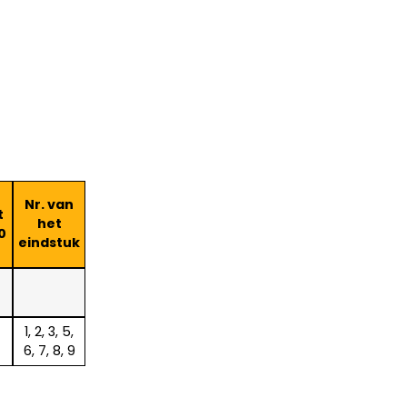
Nr. van
t
het
0
eindstuk
1, 2, 3, 5,
6, 7, 8, 9