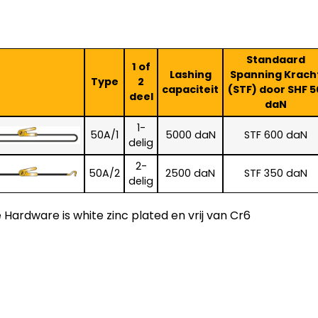
Standaard
1 of
Lashing
Spanning Krach
Type
2
capaciteit
(STF) door SHF 5
deel
daN
1-
50A/1
5000 daN
STF 600 daN
delig
2-
50A/2
2500 daN
STF 350 daN
delig
e Hardware is white zinc plated en vrij van Cr6