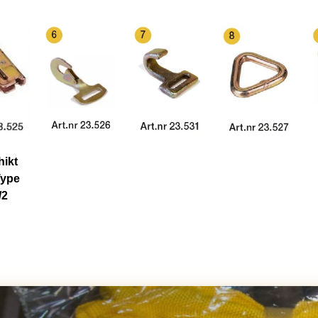
hikt
Type
/2