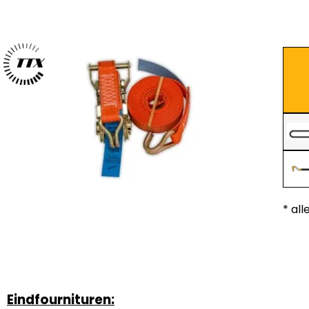
* all
Eindfournituren: