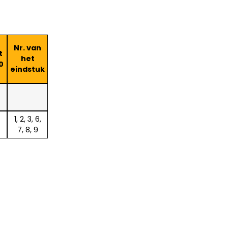
Nr. van
t
het
0
eindstuk
1, 2, 3, 6,
7, 8, 9