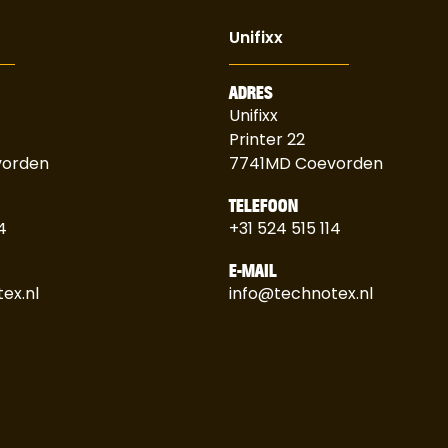
Unifixx
ADRES
Unifixx
Printer 22
vorden
7741MD Coevorden
TELEFOON
4
+31 524 515 114
E-MAIL
ex.nl
info@technotex.nl