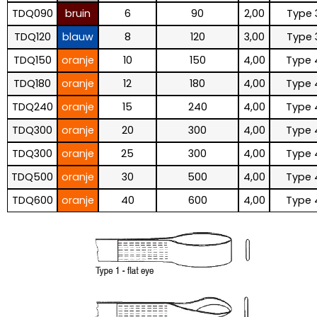
TDQ090
bruin
6
90
2,00
Type 
TDQ120
blauw
8
120
3,00
Type 
TDQ150
oranje
10
150
4,00
Type 
TDQ180
oranje
12
180
4,00
Type 
TDQ240
oranje
15
240
4,00
Type 
TDQ300
oranje
20
300
4,00
Type 
TDQ300
oranje
25
300
4,00
Type 
TDQ500
oranje
30
500
4,00
Type 
TDQ600
oranje
40
600
4,00
Type 