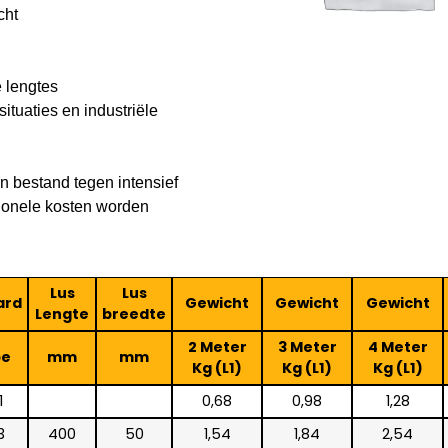
cht
 lengtes
ituaties en industriële
en bestand tegen intensief
tionele kosten worden
Lus
Lus
ard
Gewicht
Gewicht
Gewicht
Lengte
breedte
2 Meter
3 Meter
4 Meter
pe
mm
mm
Kg (L1)
Kg (L1)
Kg (L1)
1
0,68
0,98
1,28
3
400
50
1,54
1,84
2,54