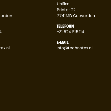
Unifixx
Printer 22
vorden
7741MD Coevorden
TELEFOON
4
+31 524 515 114
E-MAIL
ex.nl
info@technotex.nl