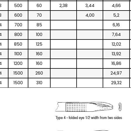
3
500
60
2,38
3,44
4,66
3
600
70
4,00
5,2
4
700
85
6,16
4
800
100
7,64
4
850
125
12,02
4
1100
160
13,92
4
1200
160
16,86
4
1500
260
24,97
4
1500
310
29,32