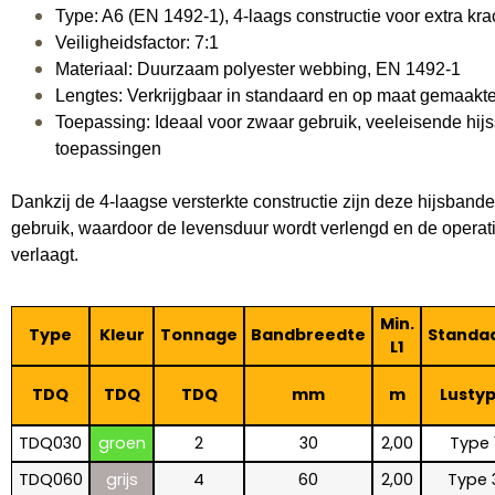
Type: A6 (EN 1492-1), 4-laags constructie voor extra kra
Veiligheidsfactor: 7:1
Materiaal: Duurzaam polyester webbing, EN 1492-1
Lengtes: Verkrijgbaar in standaard en op maat gemaakte
Toepassing: Ideaal voor zwaar gebruik, veeleisende hijss
toepassingen
Dankzij de 4-laagse versterkte constructie zijn deze hijsband
gebruik, waardoor de levensduur wordt verlengd en de opera
verlaagt.
Min.
Type
Kleur
Tonnage
Bandbreedte
Standa
L1
TDQ
TDQ
TDQ
mm
m
Lusty
TDQ030
groen
2
30
2,00
Type 
TDQ060
grijs
4
60
2,00
Type 